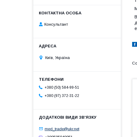
т
М
В
д
Консультант
е
Київ, Україна
+380 (50) 584-99-51
+380 (97) 372-31-22
med_trade@ukr.net