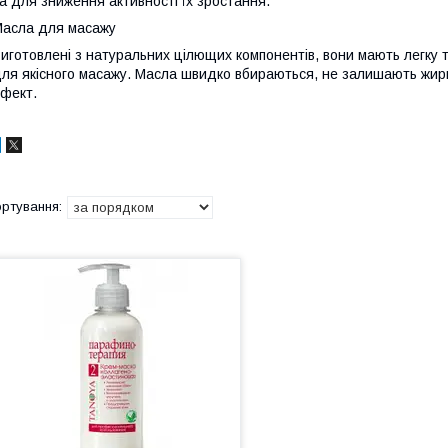
а для зниження активності їх зростання.
асла для масажу
иготовлені з натуральних цілющих компонентів, вони мають легку 
ля якісного масажу. Масла швидко вбираються, не залишають жир
фект.