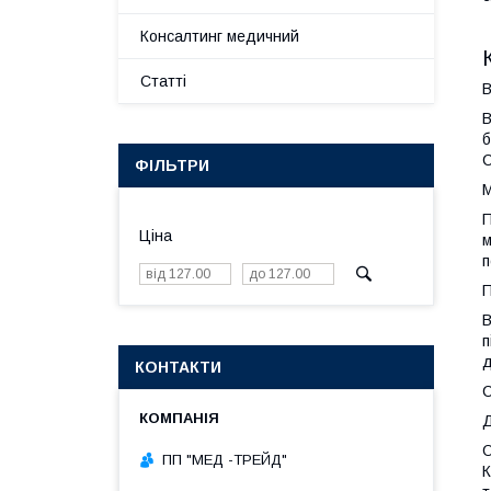
Консалтинг медичний
Статті
В
В
б
С
ФІЛЬТРИ
П
Ціна
м
п
В
п
д
КОНТАКТИ
С
О
ПП "МЕД -ТРЕЙД"
К