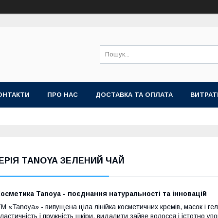
ОНТАКТИ
ПРО НАС
ДОСТАВКА ТА ОПЛАТА
ВИТРАТ
ЕРІЯ TANOYA ЗЕЛЕНИЙ ЧАЙ
осметика Tanoya - поєднання натуральності та інновацій
М «Tanoya» - випущена ціла лінійка косметичних кремів, масок і гел
ластичність і пружність шкіри, видалити зайве волосся і істотно у