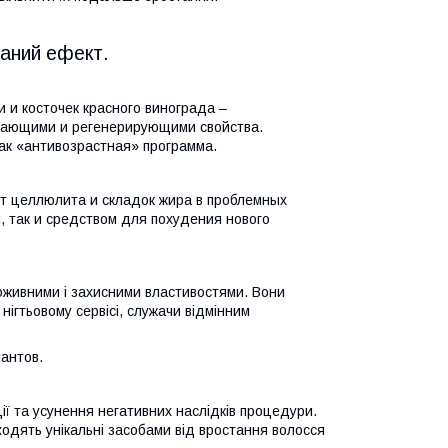
ваний ефект.
 и косточек красного винограда –
ающими и регенерирующими свойства.
ак «антивозрастная» программа.
т целлюлита и складок жира в проблемных
, так и средством для похудения нового
поживними і захисними властивостями. Вони
нігтьовому сервісі, служачи відмінним
иантов.
ії та усунення негативних наслідків процедури.
входять унікальні засобами від вростання волосся