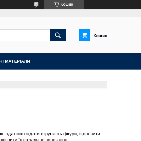
Кошик
Кошик
НІ МАТЕРІАЛИ
ів, здатних надати стрункість фігури, відновити
повільнити їх подальше зростання.