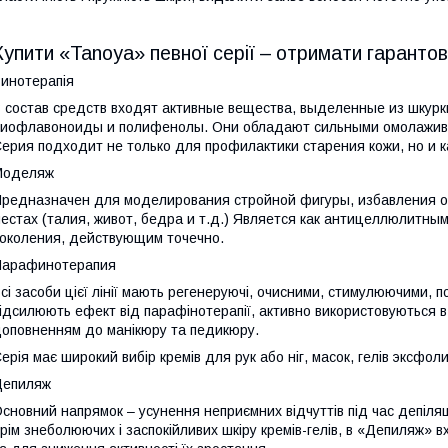
Купити «Tanoya» певної серії – отримати гаранто
инотерапія
 состав средств входят активные вещества, выделенные из шкурки
иофлавоноиды и полифенолы. Они обладают сильными омолажив
ерия подходит не только для профилактики старения кожи, но и к
Моделяж
редназначен для моделирования стройной фигуры, избавления о
естах (талия, живот, бедра и т.д.) Является как антицеллюлитным
околения, действующим точечно.
Парафинотерапия
сі засоби цієї лінії мають регенеруючі, очисними, стимулюючими, 
ідсилюють ефект від парафінотерапії, активно використовуються в 
оповненням до манікюру та педикюру.
ерія має широкий вибір кремів для рук або ніг, масок, гелів эксфол
Депиляж
сновний напрямок – усунення неприємних відчуттів під час депіляц
рім знеболюючих і заспокійливих шкіру кремів-гелів, в «Депиляж» 