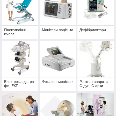
Гінекологічні
Монітори пацієнта
Дефібрилятори
крісла
Електрокардіогра
Фетальні монітори
Рентген апарати,
фи, ЕКГ
С-дугі, С-арки