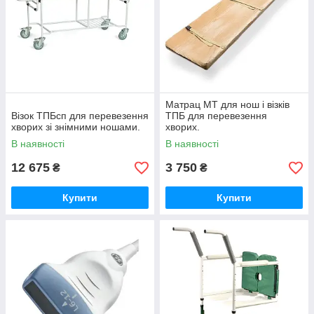
Матрац МТ для нош і візків
Візок ТПБсп для перевезення
ТПБ для перевезення
хворих зі знімними ношами.
хворих.
В наявності
В наявності
12 675
3 750
₴
₴
Купити
Купити