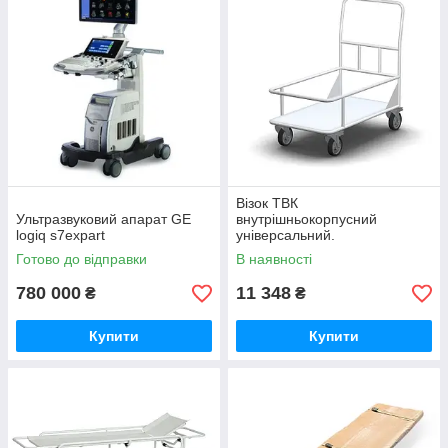
Візок ТВК
Ультразвуковий апарат GE
внутрішньокорпусний
logiq s7expart
універсальний.
Готово до відправки
В наявності
780 000
11 348
₴
₴
Купити
Купити