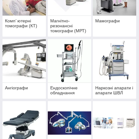
Комп’ ютерні
Магнітно-
Мамографи
томографи (КТ)
резонансні
томографи (МРТ)
Ангіографи
Ендоскопічне
Наркозні апарати і
обладнання
апарати ШВЛ