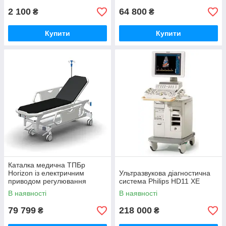
2 100
64 800
₴
₴
Купити
Купити
Каталка медична ТПБр
Horizon із електричним
Ультразвукова діагностична
приводом регулювання
система Philips HD11 XE
висоти для перевезення
В наявності
В наявності
пацієнтів.
79 799
218 000
₴
₴