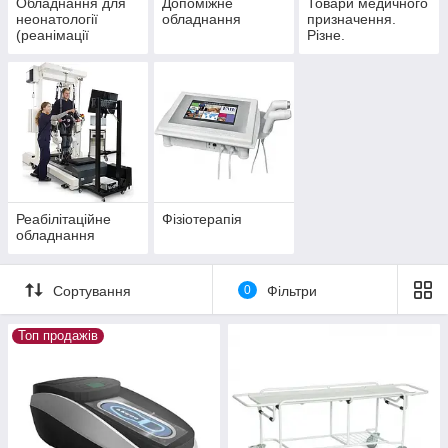
Обладнання для
Допоміжне
Товари медичного
неонатології
обладнання
призначення.
(реанімації
Різне.
новонароджених)
Реабілітаційне
Фізіотерапія
обладнання
Сортування
0
Фільтри
Топ продажів