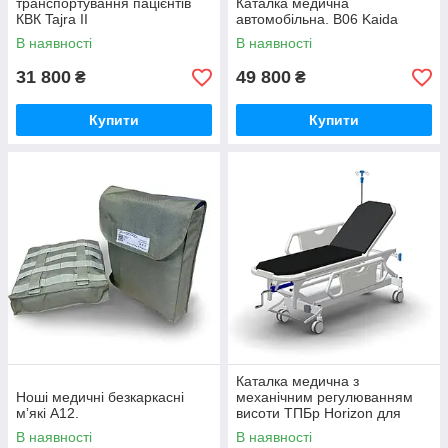
транспортування пацієнтів
Каталка медична
КВК Tajra II
автомобільна. В06 Kaida
В наявності
В наявності
31 800
49 800
₴
₴
Купити
Купити
Каталка медична з
Ноші медичні безкаркасні
механічним регулюванням
мʼякі А12.
висоти ТПБр Horizon для
перевезення пацієнтів.
В наявності
В наявності