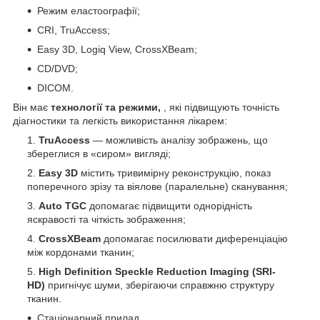
Режим еластоографії;
CRI, TruAccess;
Easy 3D, Logiq View, CrossXBeam;
CD/DVD;
DICOM.
Він має
технології та режими,
, які підвищують точність
діагностики та легкість використання лікарем:
TruAccess
— можливість аналізу зображень, що
збереглися в «сиром» вигляді;
Easy 3D
містить тривимірну реконструкцію, показ
поперечного зрізу та віялове (паралельне) сканування;
Auto TGC
допомагає підвищити однорідність
яскравості та чіткість зображення;
CrossXBeam
допомагає посилювати диференціацію
між кордонами тканин;
High Definition Speckle Reduction Imaging (SRI-
HD)
пригнічує шуми, зберігаючи справжню структуру
тканин.
Стаціонарний прилад