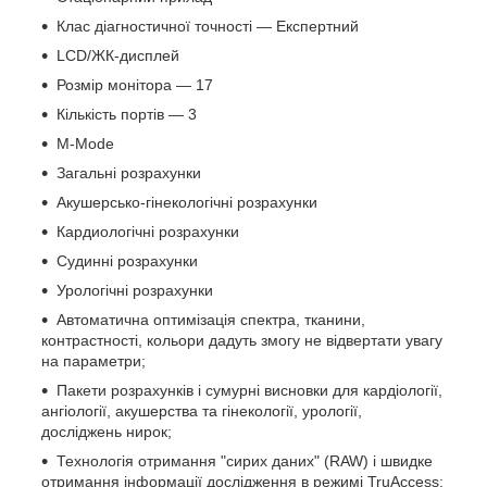
Клас діагностичної точності — Експертний
LCD/ЖК-дисплей
Розмір монітора — 17
Кількість портів — 3
M-Mode
Загальні розрахунки
Акушерсько-гінекологічні розрахунки
Кардиологічні розрахунки
Судинні розрахунки
Урологічні розрахунки
Автоматична оптимізація спектра, тканини,
контрастності, кольори дадуть змогу не відвертати увагу
на параметри;
Пакети розрахунків і сумурні висновки для кардіології,
ангіології, акушерства та гінекології, урології,
досліджень нирок;
Технологія отримання "сирих даних" (RAW) і швидке
отримання інформації дослідження в режимі TruAccess;