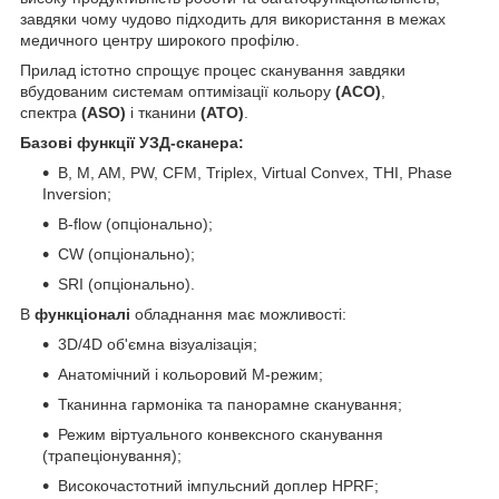
завдяки чому чудово підходить для використання в межах
медичного центру широкого профілю.
Прилад істотно спрощує процес сканування завдяки
вбудованим системам оптимізації кольору
(АСО)
,
спектра
(АSO)
і тканини
(АТО)
.
Базові функції УЗД-сканера:
B, M, AM, PW, CFM, Triplex, Virtual Convex, THI, Phase
Inversion;
B-flow (опціонально);
CW (опціонально);
SRI (опціонально).
В
функціоналі
обладнання має можливості:
3D/4D об'ємна візуалізація;
Анатомічний і кольоровий М-режим;
Тканинна гармоніка та панорамне сканування;
Режим віртуального конвексного сканування
(трапеціонування);
Високочастотний імпульсний доплер HPRF;