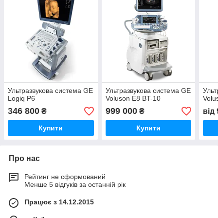
Ультразвукова система GE
Ультразвукова система GE
Ульт
Logiq P6
Voluson E8 BT-10
Volu
346 800
999 000
₴
₴
від
Купити
Купити
Про нас
Рейтинг не сформований
Менше 5 відгуків за останній рік
Працює з 14.12.2015