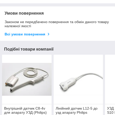
Умови повернення
Законом не передбачено повернення та обмін даного товару
належної якості
Всі умови повернення
Подібні товари компанії
Внутрішній датчик С8-4v
Лінійний датчик L12-5 до
УЗД 
для апарату УЗД (Philips)
узд апарату Philips
S10 