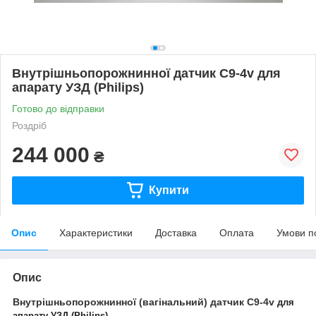
Внутрішньопорожнинної датчик С9-4v для
апарату УЗД (Philips)
Готово до відправки
Роздріб
244 000
₴
Купити
Опис
Характеристики
Доставка
Оплата
Умови п
Опис
Внутрішньопорожнинної (вагінальний) датчик С9-4v
для
апарату УЗД (Philips)