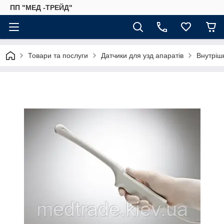
ПП "МЕД -ТРЕЙД"
Товари та послуги
Датчики для узд апаратів
Внутріш