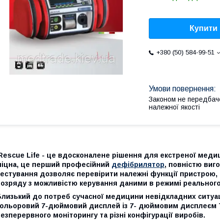
Купити
+380 (50) 584-99-51
Законом не передбач
належної якості
Rescue
Life
- це вдосконалене рішення для екстреної меди
міцна, це перший професійний
дефібрилятор
, повністю виг
естування дозволяє перевірити належні функції пристрою, 
озряду з можливістю керування даними в режимі реального 
Близький до потреб сучасної медицини невідкладних ситуац
кольоровий 7-дюймовий дисплей із 7- дюймовим дисплеєм
езперервного моніторингу та різні конфігурації виробів.