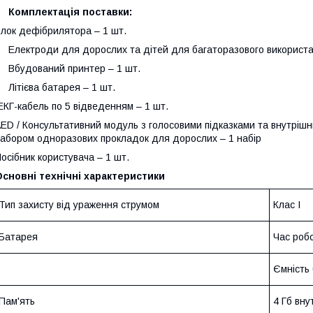
Комплектація поставки:
лок дефібрилятора – 1 шт.
лектроди для дорослих та дітей для багаторазового використа
Вбудований принтер – 1 шт.
ітієва батарея – 1 шт.
КГ-кабель по 5 відведенням – 1 шт.
ED / Консультативний модуль з голосовими підказками та внутріш
абором одноразових прокладок для дорослих – 1 набір
Посібник користувача – 1 шт.
сновні технічні характеристики
Тип захисту від ураження струмом
Клас І
Батарея
Час робо
Ємність 
Пам'ять
4 Гб вну