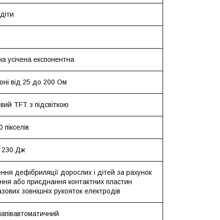
діти
а усічена експонентна
оні від 25 до 200 Ом
вий TFT з підсвіткою
0 пікселів
о 230 Дж
ння дефібриляції дорослих і дітей за рахунок
ання або приєднання контактних пластин
зових зовнішніх рукояток електродів
напівавтоматичний