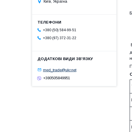
Київ, Україна
Б
Е
+380 (50) 584-99-51
Л
+380 (97) 372-31-22
Е
A
н
med_trade@ukr.net
О
+380505849951