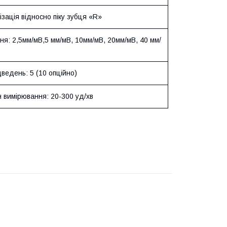
зація відносно піку зубця «R»
я: 2,5мм/мВ,5 мм/мВ, 10мм/мВ, 20мм/мВ, 40 мм/
дведень: 5 (10 опційно)
 вимірювання: 20-300 уд/хв