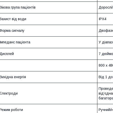
Вікова група пацієнтів
Дорослі/
Захист від води
IPX4
Форма сигналу
Двофазн
Імпеданс пацієнта
У діапаз
Дисплей
7 дюймо
800 х 48
Вихідна енергія
Від 1 д
Проведе
Електроди
від’єдн
багатора
Режим роботи
Ручний/