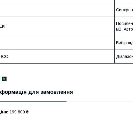
Синхроні
Посиленн
ЕКГ
мВ, Авто
Вибір ві
ЧСС
Діапазон
нформація для замовлення
іна:
199 800 ₴