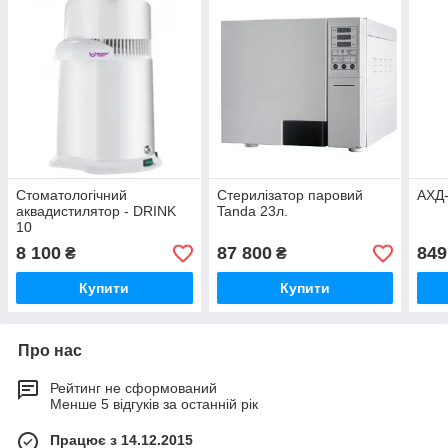
Стоматологічний
Стерилізатор паровий
АХД-
аквадистилятор - DRINK
Tanda 23л.
10
8 100
87 800
849
₴
₴
Купити
Купити
Про нас
Рейтинг не сформований
Менше 5 відгуків за останній рік
Працює з 14.12.2015