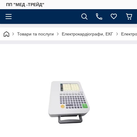
ПП "МЕД -ТРЕЙД"
Товари та послуги
Електрокардіографи, ЕКГ
Електро