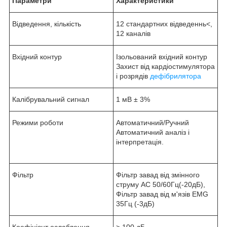
Параметри
Характеристики
Відведення, кількість
12 стандартних відведеннь<,
12 каналів
Вхідний контур
Ізольований вхідний контур
Захист від кардіостимулятора
і розрядів
дефібрилятора
Калібрувальний сигнал
1 мВ ± 3%
Режими роботи
Автоматичний/Ручний
Автоматичний аналіз і
інтерпретація.
Фільтр
Фільтр завад від змінного
струму АС 50/60Гц(-20дБ),
Фільтр завад від м'язів EMG
35Гц (-3дБ)
Коефіцієнт ослаблення
> 100 дБ