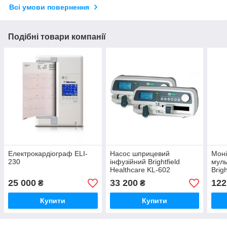
Всі умови повернення
Подібні товари компанії
Електрокардіограф ELI-
Насос шприцевий
Моні
230
інфузійний Brightfield
мул
Healthcare KL-602
Brig
25 000
33 200
122
₴
₴
Купити
Купити