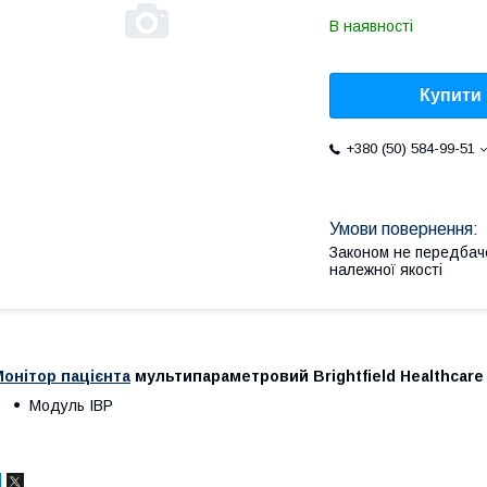
В наявності
Купити
+380 (50) 584-99-51
Законом не передбач
належної якості
онітор пацієнта
мультипараметровий Brightfield Healthcare 
Модуль IBP