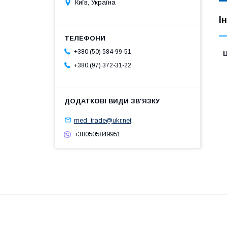
Київ, Україна
І
+380 (50) 584-99-51
Ц
+380 (97) 372-31-22
med_trade@ukr.net
+380505849951