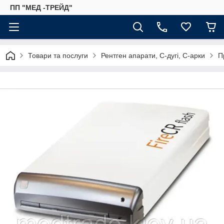
ПП "МЕД -ТРЕЙД"
Товари та послуги
Рентген апарати, С-дугі, С-арки
П