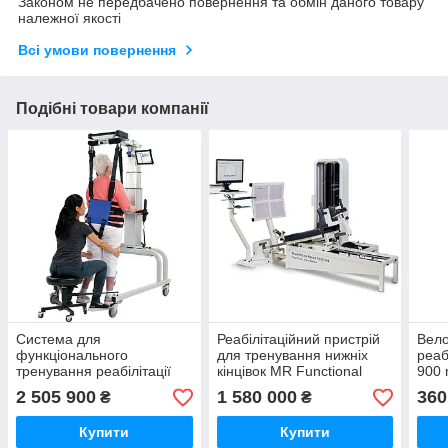
Законом не передбачено повернення та обмін даного товару
належної якості
Всі умови повернення
Подібні товари компанії
Система для
Реабілітаційний пристрій
Вело
функціонального
для тренування нижніх
реаб
тренування реабілітації
кінцівок MR Functional
900
LiteGait LG900
Squat
2 505 900
1 580 000
360
₴
₴
Купити
Купити