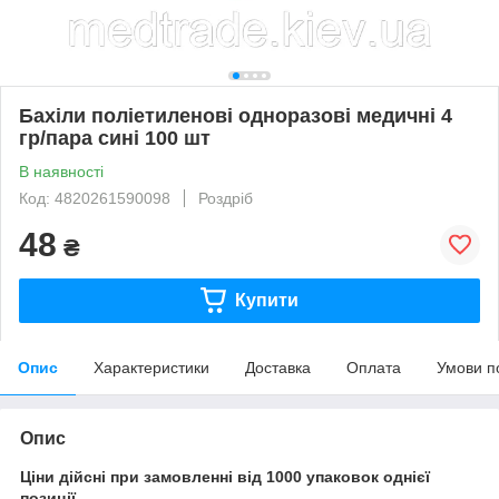
Бахіли поліетиленові одноразові медичні 4
гр/пара сині 100 шт
В наявності
Код: 4820261590098
Роздріб
48
₴
Купити
Опис
Характеристики
Доставка
Оплата
Умови п
Опис
Ціни дійсні при замовленні від 1000 упаковок однієї
позиції