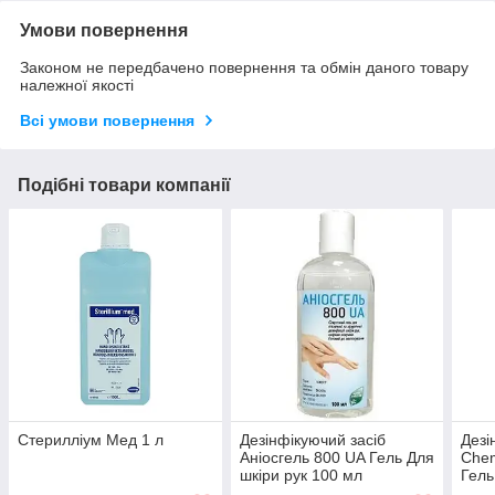
Умови повернення
Законом не передбачено повернення та обмін даного товару
належної якості
Всі умови повернення
Подібні товари компанії
Стерилліум Мед 1 л
Дезінфікуючий засіб
Дезі
Аніосгель 800 UA Гель Для
Che
шкіри рук 100 мл
Гель