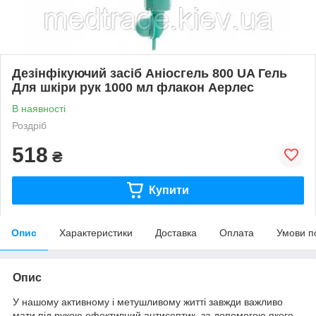
Дезінфікуючий засіб Аніосгель 800 UA Гель
Для шкіри рук 1000 мл флакон Аерлес
В наявності
Роздріб
518
₴
Купити
Опис
Характеристики
Доставка
Оплата
Умови п
Опис
У нашому активному і метушливому житті завжди важливо
мати під рукою ефективний антисептик, за допомогою якого