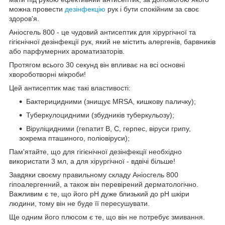
можна провести
дезінфекцію
рук і бути спокійним за своє
здоров'я.
Аніосгель 800 - це чудовий антисептик для хірургічної та
гігієнічної дезінфекції рук, який не містить алергенів, барвників
або парфумерних ароматизаторів.
Протягом всього 30 секунд він впливає на всі основні
хвороботворні мікроби!
Цей антисептик має такі властивості:
Бактерицидними (знищує MRSA, кишкову паличку);
Туберкулоцидними (збудників туберкульозу);
Віруліцидними (гепатит В, С, герпес, віруси грипу,
зокрема пташиного, поліовіруси);
Пам'ятайте, що для гігієнічної дезінфекції необхідно
використати 3 мл, а для хірургічної - вдвічі більше!
Завдяки своєму правильному складу Аніосгель 800
гіпоалергенний, а також він перевірений дерматологічно.
Важливим є те, що його pH дуже близький до pH шкіри
людини, тому він не буде її пересушувати.
Ще одним його плюсом є те, що він не потребує змивання.