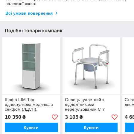
належної якості
Всі умови повернення
Подібні товари компанії
Шафа ШМ-1сд
Стілець туалетний з
Стіл
одностулкова медична з
підлокітниками
двом
сейфом (ЛДСП).
нерегульований СТп
10 350
3 105
4 6
₴
₴
Купити
Купити