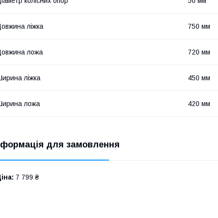
іаметр колісних опор
50 мм
овжина ліжка
750 мм
овжина ложа
720 мм
ирина ліжка
450 мм
Ширина ложа
420 мм
нформація для замовлення
іна:
7 799 ₴