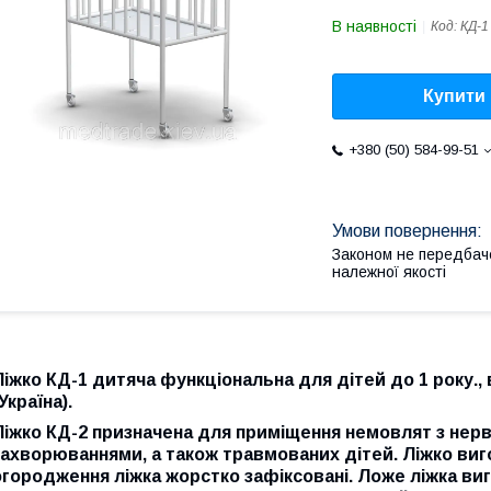
В наявності
Код:
КД-1
Купити
+380 (50) 584-99-51
Законом не передбач
належної якості
Ліжко КД-1 дитяча функціональна для дітей до 1 року.
Україна).
Ліжко КД-2 призначена для приміщення немовлят з не
захворюваннями, а також травмованих дітей. Ліжко виг
огородження ліжка жорстко зафіксовані. Ложе ліжка ви