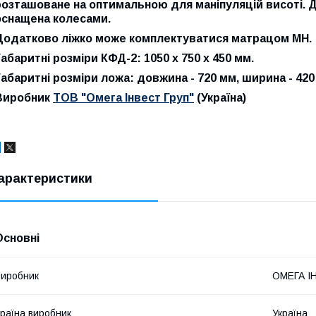
розташоване на оптимальною для маніпуляцій висоті. Д
оснащена колесами.
Додатково ліжко може комплектуватися матрацом МН.
Габаритні розміри КФД-2: 1050 х 750 х 450 мм.
Габаритні розміри ложа: довжина - 720 мм, ширина - 42
Виробник
ТОВ "Омега Інвест Груп"
(Україна)
арактеристики
Основні
иробник
ОМЕГА І
раїна виробник
Україна