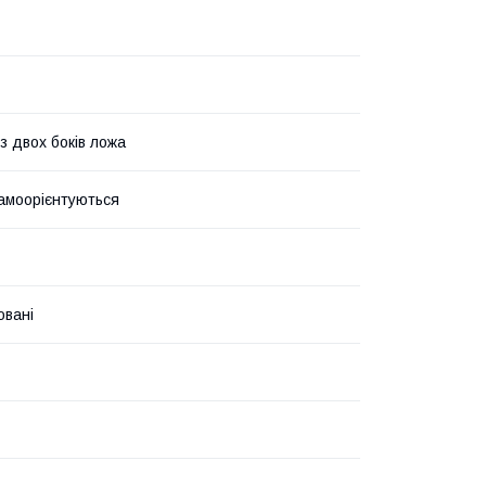
 з двох боків ложа
самоорієнтуються
овані