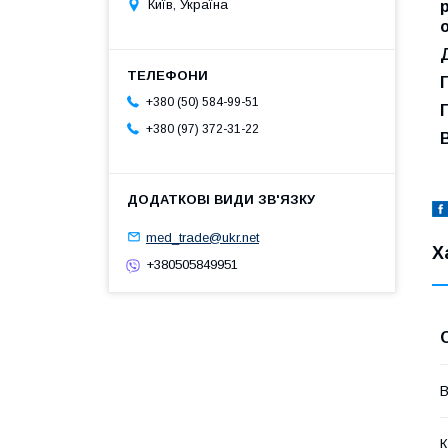
Київ, Україна
+380 (50) 584-99-51
+380 (97) 372-31-22
med_trade@ukr.net
Х
+380505849951
В
К