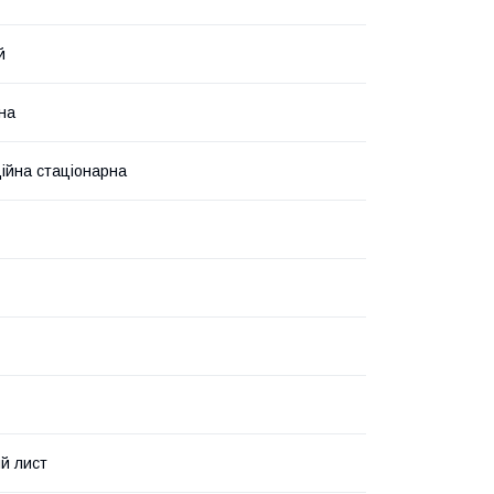
й
на
ійна стаціонарна
й лист