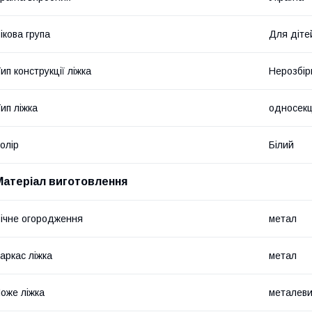
ікова група
Для діте
ип конструкції ліжка
Нерозбір
ип ліжка
односекц
олір
Білий
Матеріал виготовлення
ічне огородження
метал
аркас ліжка
метал
оже ліжка
металеви