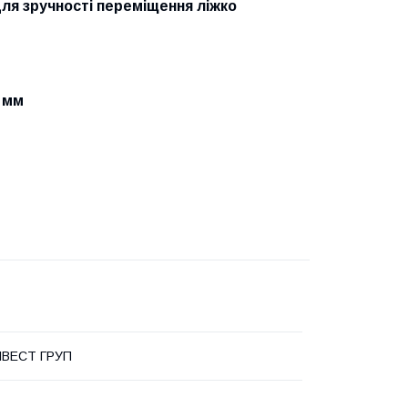
ля зручності переміщення ліжко
0 мм
НВЕСТ ГРУП