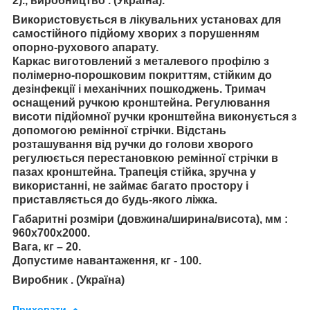
2)., виробництво . (Україна).
Використовується в лікувальних установах для
самостійного підйому хворих з порушенням
опорно-рухового апарату.
Каркас виготовлений з металевого профілю з
полімерно-порошковим покриттям, стійким до
дезінфекції і механічних пошкоджень. Тримач
оснащений ручкою кронштейна. Регулювання
висоти підйомної ручки кронштейна виконується з
допомогою ремінної стрічки. Відстань
розташування від ручки до голови хворого
регулюється перестановкою ремінної стрічки в
пазах кронштейна. Трапеція стійка, зручна у
використанні, не займає багато простору і
приставляється до будь-якого ліжка.
Габаритні розміри (довжина/ширина/висота), мм :
960х700х2000.
Вага, кг – 20.
Допустиме навантаження, кг - 100.
Виробник . (Україна)
Приховати