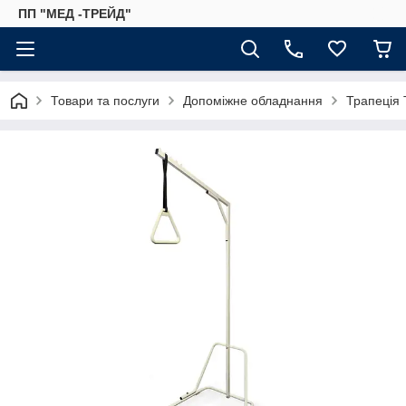
ПП "МЕД -ТРЕЙД"
Товари та послуги
Допоміжне обладнання
Трапеція 