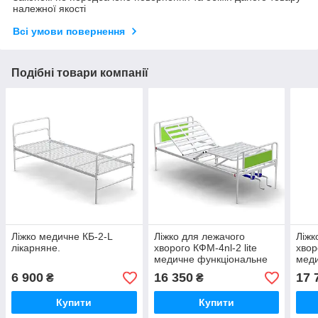
належної якості
Всі умови повернення
Подібні товари компанії
Ліжко медичне КБ-2-L
Ліжко для лежачого
Ліжк
лікарняне.
хворого КФМ-4nl-2 lite
хвор
медичне функціональне
меди
4-секційне
4-се
6 900
16 350
17 
₴
₴
Купити
Купити