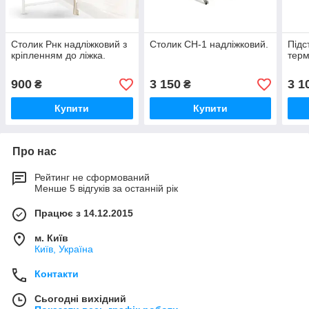
Столик Рнк надліжковий з
Столик СН-1 надліжковий.
Підс
кріпленням до ліжка.
терм
900
3 150
3 1
₴
₴
Купити
Купити
Про нас
Рейтинг не сформований
Менше 5 відгуків за останній рік
Працює з 14.12.2015
м. Київ
Київ, Україна
Контакти
Сьогодні вихідний