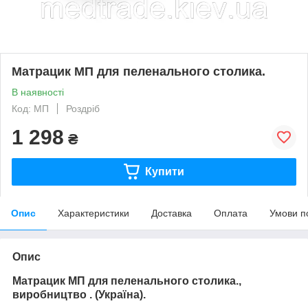
Матрацик МП для пеленального столика.
В наявності
Код: МП
Роздріб
1 298
₴
Купити
Опис
Характеристики
Доставка
Оплата
Умови п
Опис
Матрацик МП для пеленального столика.,
виробництво . (Україна).