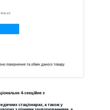
4nb-e3
ено повернення та обмін даного товару
іональне 4-секційне з
едичних стаціонарах, а також у
 хворих з різними захворюваннями, а