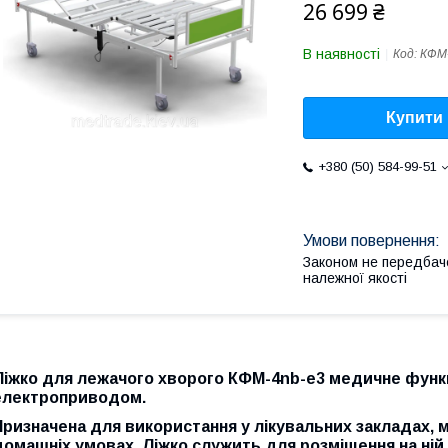
26 699 ₴
В наявності
Код:
КФМ-
Купити
+380 (50) 584-99-51
Законом не передбач
належної якості
Ліжко для лежачого хворого КФМ-4nb-e3 медичне функц
електроприводом.
Призначена для використання у лікувальних закладах, м
домашніх умовах. Ліжко служить для розміщення на ній