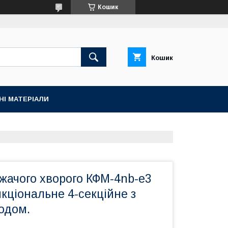
Кошик
Кошик
НІ МАТЕРІАЛИ
жачого хворого КФМ-4nb-e3
кціональне 4-секційне з
одом.