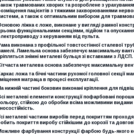
також травмованих хворих та розроблене з урахування
розміщення пацієнтів з тяжкими захворюваннями нерво
системи, а також є оптимальним вибором для травмова
Основою ліжка є ложе, виконане у вигляді рамної конст
трьома функціональними секціями, підйом та опусканн
електроприводу з керуванням від пульта.
Рама виконана з профільної товстостінної сталевої тр
ламелі. Ламельна основа забезпечує максимальну ванта
кріпляться знімні металеві бульця зі вставками з ЛДСП.
Сітчаста металева основа забезпечує максимальну вен
Каркас ложа та бічні частини рухомої головної секції 
зміщення матраца в процесі експлуатації.
На нижній частині боковин виконані кріплення для підві
Всі металеві елементи конструкції пофарбовані поро
кольору, стійкою до обробки всіма можливими видами з
зносостійкість.
Усі металеві частини виробів перед покриттям проходят
робить покриття виробу стійкішим до корозії та довгові
Можливе фарбування конструкції фарбою будь-якого ко