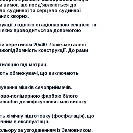
м вимог, що пред'являються до
во-судинної та серцево-судинної
них хворих.
рукції з однією стаціонарною секцією та
я яких проводиться за допомогою
уби перетином 20х40. Ложе-металеві
жопідйомність конструкції. До рами
тиляцію під матрац.
мають обмежувачі, що виключають
шування мішків сечоприймачів.
шково-полімерною фарбою білого
асобів дезінфікування і має високу
ь хімічну підготовку (фосфатація), що
чним в експлуатації.
льору за узгодженням із Замовником.