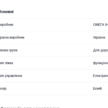
Основні
иробник
ОМЕГА І
раїна виробник
Україна
ікова група
Для дор
ип ліжка
функціон
ип управління
Електрич
олір
Білий