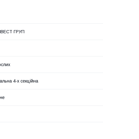
НВЕСТ ГРУП
ослих
альна 4-х секційна
не