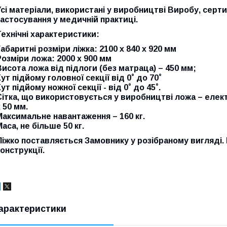
Усі матеріали, використані у виробництві Виробу, сер
застосування у медичній практиці.
Технічні характеристики:
Габаритні розміри ліжка: 2100 х 840 х 920 мм
Розміри ложа: 2000 х 900 мм
Висота ложа від підлоги (без матраца) – 450 мм;
ут підйому головної секції від 0˚ до 70˚
ут підйому ножної секції - від 0˚ до 45˚.
Сітка, що використовується у виробництві ложа – елек
 50 мм.
Максимальне навантаження – 160 кг.
аса, не більше 50 кг.
Ліжко поставляється Замовнику у розібраному вигляді
онструкції.
арактеристики