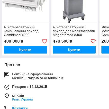
Фізіотерапевтичний
Фізіотерапевтичний
Фізі
комбінований прилад
прилад для магнітотерапії
комб
Combimed 4000
Magnetomed 8400
Com
488 800
478 500
268
₴
₴
Купити
Купити
Про нас
Рейтинг не сформований
Менше 5 відгуків за останній рік
Працює з 14.12.2015
м. Київ
Київ, Україна
Контакти