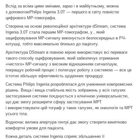
Вслід за всіма цими змінами, зараз і в майбутньому, можна
з допомогою
Philips Ingenia 3.0T
— першого в світу повністю
цифрового МР-томографа.
Створена на основі революційної архітектури dStream, система
Ingenia 3.0T стала першим МР-томографом, у , який
зацифровування МР-сигналу виконується безпосередньо в РЧ-
котушці, тобто максимально близько до пацієнту.
Архітектура DStream в повною мірою використовує всі переваги
такого способу оцифровування, який забезпечує отримання
«чистого» МР-сигналу з високим відношенням сигнал/шум,
покращує робочий процес і полегшує роботу з системою — все це
істотно збільшує ефективність щоденних процедур.
Система Philips Ingenia розроблялася для уникнення компромісних
рішень. Вища і вища стабільна якість зображень у всіх галузях
застосування системи поєднується з клінічною універсальністю,
що дає змогу розширити сферу застосування МРТ
і використовувати цей тограф у таких галузях, як онкологія та МРТ
усього тіла.
Водночас велика апертура гентрі дає змогу створити винятково
комфортні умови для пацієнта.
Кожна деталь системи Ingenia сприяє збільшенню її