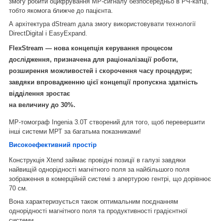
змогу робити оцифрування МР-сигналу безпосередньо в РЧ-катці,
тобто якомога ближче до пацієнта.
А архітектура dStream дала змогу використовувати технології
DirectDigital і EasyExpand.
FlexStream — нова концепція керування процесом
дослідження, призначена для раціоналізації роботи,
розширення можливостей і скорочення часу процедури;
завдяки впровадженню цієї концепції пропускна здатність
відділення зростає
на величину до 30%.
МР-томограф Ingenia 3.0T створений для того, щоб перевершити
інші системи МРТ за багатьма показниками!
Високоефективний простір
Конструкція Xtend займає провідні позиції в галузі завдяки
найвищій однорідності магнітного поля за найбільшого поля
зображення в комерційній системі з апертурою гентрі, що дорівнює
70 см.
Вона характеризується також оптимальним поєднанням
однорідності магнітного поля та продуктивності градієнтної
системи.