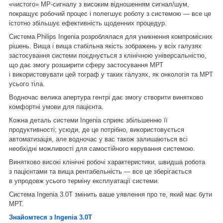
«чистого» МР-сигналу з високим відношенням сигнал/шум,
покращує робочий процес і полегшує роботу з системою — все це
істотно збільшує ефективність щоденних процедур.
Система Philips Ingenia розроблялася для уникнення компромісних
рішень. Вища і вища стабільна якість зображень у всіх галузях
застосування системи поєднується з клінічною універсальністю,
що дає змогу розширити сферу застосування МРТ
і використовувати цей тограф у таких галузях, як онкологія та МРТ
усього тіла.
Водночас велика апертура гентрі дає змогу створити винятково
комфортні умови для пацієнта.
Кожна деталь системи Ingenia сприяє збільшенню її
продуктивності; усюди, де це потрібно, використовується
автоматизація, але водночас у вас також залишаються всі
необхідні можливості для самостійного керування системою.
Винятково високі клінічні робочі характеристики, швидша робота
з пацієнтами та вища рентабельність — все це зберігається
в упродовж усього терміну експлуатації системи.
Система Ingenia 3.0T змінить ваше уявлення про те, який має бути
МРТ.
Знайомтеся з Ingenia 3.0T