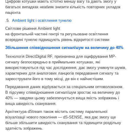
Цифрові котушки мають істотно меншу вагу та дають змогу у
багатьох випадках неабияк знизити кількість повторних укладок
пацієнта
.5.
Аmbient light і освітлення тунелю
Світлове рішення Аmbient light
на фронтальній частині гентрі та регульоване освітлення
всередині тунелю підвищують рівень відкритості системи
Збільшення співвідношення сигнал/шум на величину до 40%
Технологія DirectDigital RF, призначена для оцифрування МР-
сигналу безпосередньо в приймальних котушках, які
використовуються під час дослідження, дає змогу уникнути шумів,
характерних для аналогових ланцюгів передавання сигналу та
зареєструвати його в тому місці, де він є найчистішим.
Передавання даних відбувається за спеціальним оптоволоконом.
В підсумку співвідношення сигнал/шум зростає на величину до
40% — завдяки цьому забезпечується вища якість зображень і
вища швидкість сканування.
Архітектура dStream також містить систему паралельної
візуалізації нового покоління — dS-SENSE, яка дає змогу ще
більше збільшити швидкість сканування та підвищити роздільну
здатність зображень.