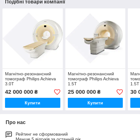
Подібні товари компанії
Магнітно-резонансний
Магнітно-резонансний
Магн
томограф Philips Achieva
томограф Philips Achieva
томо
3.0T
1.5T
1.5T
42 000 000
25 000 000
30 
₴
₴
Купити
Купити
Про нас
Рейтинг не сформований
Менше 5 відгуків за останній рік