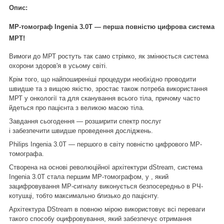
Опис:
МР-томограф Ingenia 3.0T — перша повністю цифрова система
МРТ!
Вимоги до МРТ ростуть так само стрімко, як змінюється система
охорони здоров'я в усьому світі.
Крім того, що найпоширеніші процедури необхідно проводити
швидше та з вищою якістю, зростає також потреба використання
МРТ у онкології та для сканування всього тіла, причому часто
йдеться про пацієнта з великою масою тіла.
Завдання сьогодення — розширити спектр послуг
і забезпечити швидше проведення досліджень.
Philips Ingenia 3.0T
— першого в світу повністю цифрового МР-
томографа.
Створена на основі революційної архітектури dStream, система
Ingenia 3.0T стала першим МР-томографом, у , який
зацифровування МР-сигналу виконується безпосередньо в РЧ-
котушці, тобто максимально близько до пацієнту.
Архітектура DStream в повною мірою використовує всі переваги
такого способу оцифровування, який забезпечує отримання