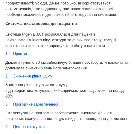
продуктивності; усюди, де це потрібно, використовується
автоматизація, але водночас у вас також залишаються всі
необхідні можливості для самостійного керування системою.
Система, яка створена для пацієнтів
Система Ingenia 3.0T розроблялася для пацієнтів
найрізноманітнішого віку, статури та фізичного стану, тому її
характеристики істотно спрощують роботу з пацієнтом:
1.
Простір
Діаметр тунелю 70 см забезпечує більше простору для пацієнта та
допомагає знизити рівень його занепокоєння
2.
Зниження рівня шуму
Зниження рівня акустичного шуму
від градієнтних котушок, який сприймається пацієнтом, на понад
80%
3.
Програмне забезпечення
Інтелектуальне програмне забезпечення зменшує кількість
повторних сканувань і підвищує швидкість проведення досліджень
4.
Цифрові котушки