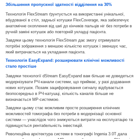
Збільшення пропускної здатності відділення на 30%
Технологія FlexStream ґрунтується на використанні унікальної,
вбудованої в стіл, задньої котушки FlexCoverage, яка забезпечує
анатомічне охоплення від шиї до кінчиків пальців ніг без потреби в
ручній заміні котушок або повторній укладці пацієнта.
Завдяки цьому технологія FlexStream дає змогу отримувати
потрібні зображення з меншою кількістю котушок і зменшує час,
який витрачається на укладання пацієнта.
Технологія EasyExpand: розширювати клінічні можливості
стало простіше
Завдяки технології dStream EasyExpand вам більше не доведеться
модернізувати РЧ-канали системи, що приймає, у разі додавання
нових котушок. Позаяк зацифровування сигналу відбувається
безпосередньо в РЧ-катушці, кількість каналів більше не
визначається МР-системою.
Завдяки цьому стає можливим просте розширення клінічних
можливостей томографа без потреби в модернізації основної
системи — унаслідок чого знижуються витрати на експлуатацію та
підвищується рентабельність інвестицій.
Революційна архітектура системи в тонографі Ingenia 3.0T дала