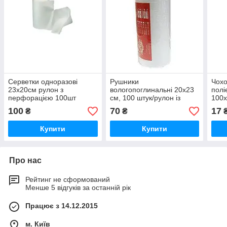
Серветки одноразові
Рушники
Чохо
23х20см рулон з
вологопоглинальні 20x23
полі
перфорацією 100шт
см, 100 штук/рулон із
100х
перфорацією
100
70
17
₴
₴
Купити
Купити
Про нас
Рейтинг не сформований
Менше 5 відгуків за останній рік
Працює з 14.12.2015
м. Київ