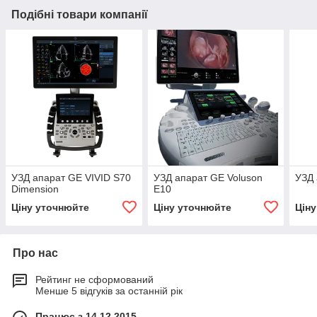
Подібні товари компанії
УЗД апарат GE VIVID S70
УЗД апарат GE Voluson
УЗД 
Dimension
E10
Ціну уточнюйте
Ціну уточнюйте
Цін
Про нас
Рейтинг не сформований
Менше 5 відгуків за останній рік
Працює з 14.12.2015