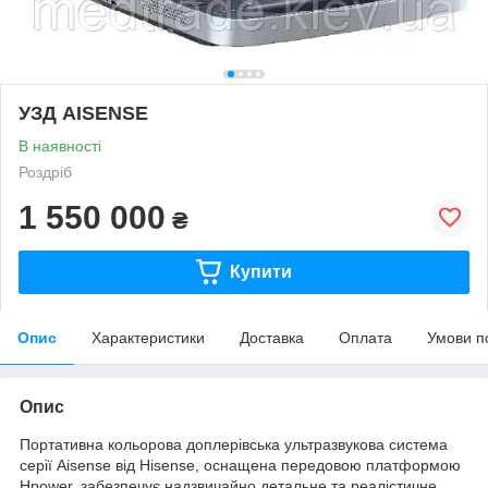
УЗД AISENSE
В наявності
Роздріб
1 550 000
₴
Купити
Опис
Характеристики
Доставка
Оплата
Умови п
Опис
Портативна кольорова доплерівська ультразвукова система
серії Aisense від Hisense, оснащена передовою платформою
Hpower, забезпечує надзвичайно детальне та реалістичне