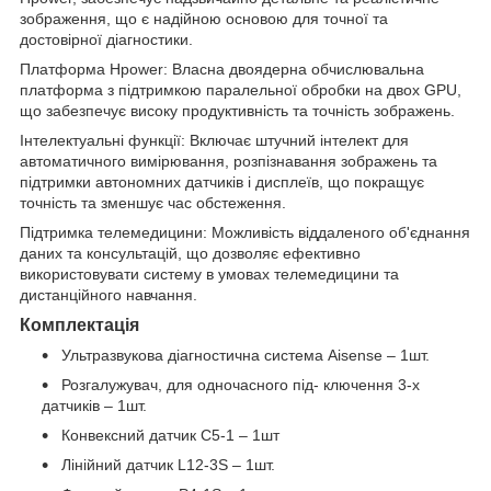
зображення, що є надійною основою для точної та
достовірної діагностики.
Платформа Hpower: Власна двоядерна обчислювальна
платформа з підтримкою паралельної обробки на двох GPU,
що забезпечує високу продуктивність та точність зображень.
Інтелектуальні функції: Включає штучний інтелект для
автоматичного вимірювання, розпізнавання зображень та
підтримки автономних датчиків і дисплеїв, що покращує
точність та зменшує час обстеження.
Підтримка телемедицини: Можливість віддаленого об'єднання
даних та консультацій, що дозволяє ефективно
використовувати систему в умовах телемедицини та
дистанційного навчання.
Комплектація
Ультразвукова діагностична система Aisense – 1шт.
Розгалужувач, для одночасного під- ключення 3-х
датчиків – 1шт.
Конвексний датчик C5-1 – 1шт
Лінійний датчик L12-3S – 1шт.