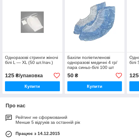
Одноразові стринги жіночі
Бахіли поліетиленові
Одно
білі L — XL (50 шт./пач.)
одноразові медичні 4 гр/
білі 
пара синьо-білі 100 шт
125
50
125
₴/упаковка
₴
Купити
Купити
Про нас
Рейтинг не сформований
Менше 5 відгуків за останній рік
Працює з 14.12.2015