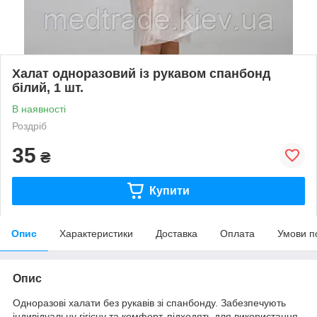
Халат одноразовий із рукавом спанбонд
білий, 1 шт.
В наявності
Роздріб
35
₴
Купити
Опис
Характеристики
Доставка
Оплата
Умови п
Опис
Одноразові халати без рукавів зі спанбонду. Забезпечують
індивідуальну гігієну та комфорт, підходять для використання