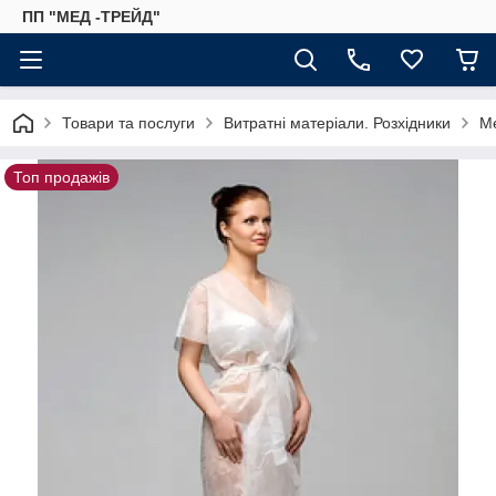
ПП "МЕД -ТРЕЙД"
Товари та послуги
Витратні матеріали. Розхідники
Ме
Топ продажів