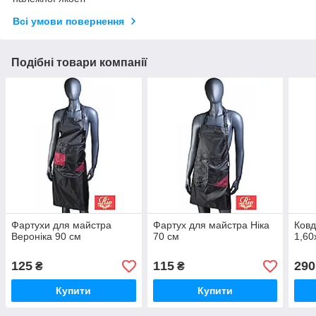
Всі умови повернення
Подібні товари компанії
Фартухи для майстра
Фартух для майстра Ніка
Ковд
Вероніка 90 см
70 см
1,60
125
115
290
₴
₴
Купити
Купити