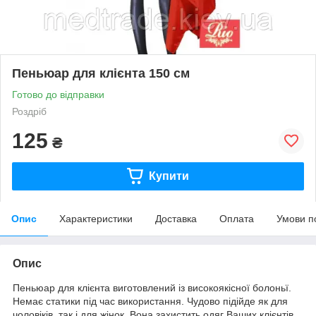
Пеньюар для клієнта 150 см
Готово до відправки
Роздріб
125
₴
Купити
Опис
Характеристики
Доставка
Оплата
Умови п
Опис
Пеньюар для клієнта виготовлений із високоякісної болоньї.
Немає статики під час використання. Чудово підійде як для
чоловіків, так і для жінок. Вона захистить одяг Ваших клієнтів