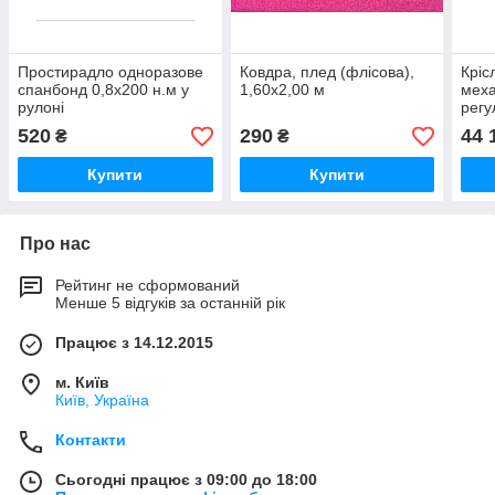
Простирадло одноразове
Ковдра, плед (флісова),
Кріс
спанбонд 0,8x200 н.м у
1,60х2,00 м
мех
рулоні
регу
520
290
44 
₴
₴
Купити
Купити
Про нас
Рейтинг не сформований
Менше 5 відгуків за останній рік
Працює з 14.12.2015
м. Київ
Київ, Україна
Контакти
Сьогодні працює з 09:00 до 18:00