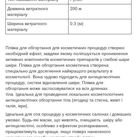
Довжина витратного
200 м
матеріалу
Ширина витратного
0.3 (м)
матеріалу
Плівка для обгортання для косметичних процедур створює
необхідний ефект, завдяки якому поліпшується проникнення
активних компонентів косметичних препаратів у глибокі шари
шкіри. Плівка для обгортання косметична створена
спеціально для досягнення найкращого результату в
косметології. Вона чудово підходить для антицелюлітних
процедур, систем відновлення шкіри. Плівка для
обгортання може застосовуватися на всіх ділянках
тіла. Ідеальна для проведення локальних косметологічних
антицелюлітних обгортання тіла (ягодиці та стегна, живіт і
талія, ікри).
Ідеальна для спа процедур у косметичних салонах і домашніх
умовах. Будь-які маски, що живлять, очищають шкіру або
антицелюлітні, особливо з ефектом розпарювання,
працюватимуть ще краще, якщо поверх нанесеного