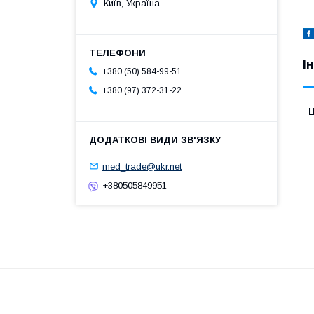
Київ, Україна
І
+380 (50) 584-99-51
+380 (97) 372-31-22
Ц
med_trade@ukr.net
+380505849951