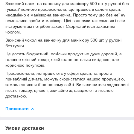
Захисний пакет на ванночку для манікюру 500 шт. у рулоні без
гумки.У кожного професіонала, що працює в салоні краси,
неодмінно є манікюрна ванночка. Просто тому що без неї ну
неможливо зробити манікюр. Цієї ванночки так само як і всім
інструментам потрібен захист. Скористайтеся захисним
чохлом.
Захисний чохол на ванночку для манікюру 500 шт. у рулоні
без гумки.
Це досить бюджетний, оскільки продукт не дуже дорогий, а
головне якісний товар, який стане не тільки вигідною, але
корисною покупкою.
Професіонали, які працюють у сфері краси, та просто
привабливі дівчата, можуть скористатися нашою продукцією,
замовленнявши її на нашому сайті. Ви залишитеся задоволені
якістю товару, ціною і, звичайно ж, швидкою та якісною
доставкою.
Приховати
Умови доставки