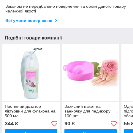
Законом не передбачено повернення та обмін даного товару
належної якості
Всі умови повернення
Подібні товари компанії
Настінний дозатор
Захисний пакет на
Одно
ліктьовий для флакона на
ванночку для педикюру
підг
500 мл
100 шт.
обли
344
90
55
₴
₴