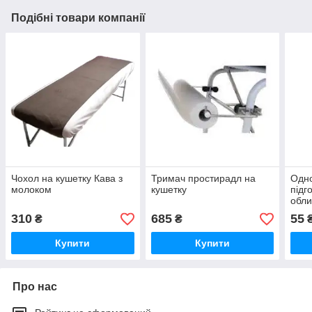
Подібні товари компанії
Чохол на кушетку Кава з
Тримач простирадл на
Одно
молоком
кушетку
підг
обли
310
685
55
₴
₴
Купити
Купити
Про нас