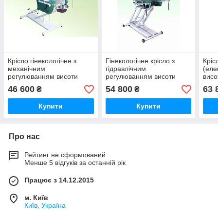
Крісло гінекологічне з
Гінекологічне крісло з
Кріс
механічним
гідравлічним
(еле
регулюванням висоти
регулюванням висоти
висо
46 600
54 800
63 
₴
₴
Купити
Купити
Про нас
Рейтинг не сформований
Менше 5 відгуків за останній рік
Працює з 14.12.2015
м. Київ
Київ, Україна