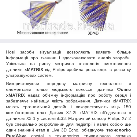
Нові засоби візуалізації дозволяють виявити більше
інформації про тканини і вдосконалювати аналіз хвороби.
Унікальна на ринку матрична технологія виготовлення
датчиків
xMATRIX
від Philips зробила революцію в розвитку
ультразвукових систем.
Використовуючи передову матричну технологію з
елементами тонше людського волосся, датчики
Філіпс
xMATRIX
надає об'ємну інформацію про роботу серця і
забезпечує найвищу якість зображення. Датчики xMATRIX
мають ергономічний дизайн і використовують міць 150
комп'ютерних плат. Датчик X7-2t xMATRIX об'єднується з
датчиком X3-1 у системі iE33. Матричний сенсор Philips X7-2
був спеціально розроблений для педіатрії і являє собою ще
один значний етап в Live 3D Echo, об'єднуючи
технологію
PureWave
crystal з технологією тривимірного датчика