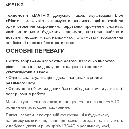
xMATRIX.
Технологія xMATRIX
допускає також візуалізацію
Live
xPlane
– можливість отримувати одночасно дві проекції за
одне сердечне скорочення. Керування променем системи,
який може мати будь-який напрямок, дозволяє вибирати
довільні площині у всіх напрямках і отримувати зображення
необхідної проекції без втрати якості.
ОСНОВНІ ПЕРЕВАГИ
• Якість зображень абсолютно нового, виключно високого
рівня — навіть при дослідженні пацієнтів з поганим
ультразвуковим вікном.
• Одночасна візуалізація в двох площинах в режимі
реального часу.
• Отримання об'ємних даних без необхідності зміни датчика і
переривання роботи.
Можна з упевненістю сказати, що цю технологію через 5-10
років чекає повсюдне поширення.
Плюси: завдяки електронній фокусуванні в будь-якому
напрямку можливо підвищення роздільної здатності, гнучкість
у побудові двовимірних зрізів і 3D/4D в реальному часі,